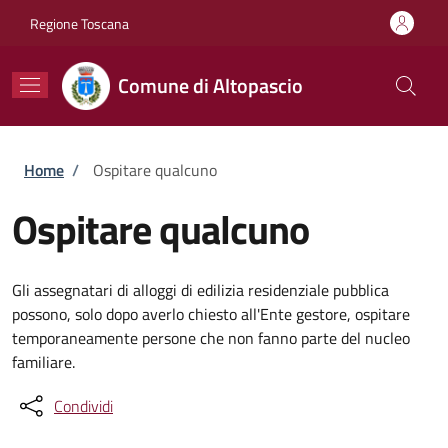
Salta al contenuto principale
Skip to footer content
Regione Toscana
Comune di Altopascio
Briciole di pane
Home
/
Ospitare qualcuno
Ospitare qualcuno
Gli assegnatari di alloggi di edilizia residenziale pubblica
possono, solo dopo averlo chiesto all'Ente gestore, ospitare
temporaneamente persone che non fanno parte del nucleo
familiare.
Condividi