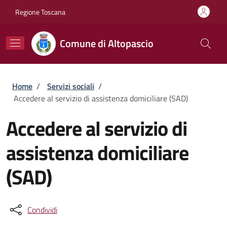
Salta al contenuto principale
Skip to footer content
Regione Toscana
Comune di Altopascio
Briciole di pane
Home
/
Servizi sociali
/
Accedere al servizio di assistenza domiciliare (SAD)
Accedere al servizio di
assistenza domiciliare
(SAD)
Condividi