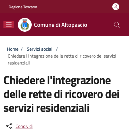
Salta al contenuto principale
Skip to footer content
Regione Toscana
Comune di Altopascio
Briciole di pane
Home
/
Servizi sociali
/
Chiedere l'integrazione delle rette di ricovero dei servizi
residenziali
Chiedere l'integrazione
delle rette di ricovero dei
servizi residenziali
Condividi