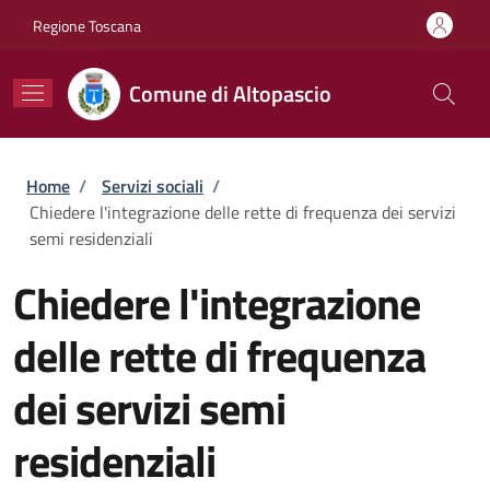
Salta al contenuto principale
Skip to footer content
Regione Toscana
Comune di Altopascio
Briciole di pane
Home
/
Servizi sociali
/
Chiedere l'integrazione delle rette di frequenza dei servizi
semi residenziali
Chiedere l'integrazione
delle rette di frequenza
dei servizi semi
residenziali