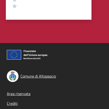
Valuta 1 stelle su 5
Comune di Altopascio
Footer menu
Area riservata
Crediti