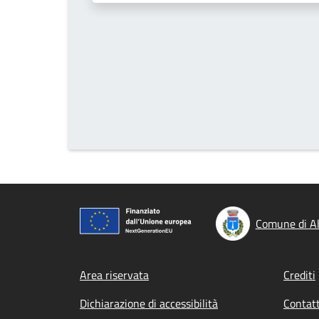
Comune di Al
Footer menu
Area riservata
Crediti
Dichiarazione di accessibilità
Contatt