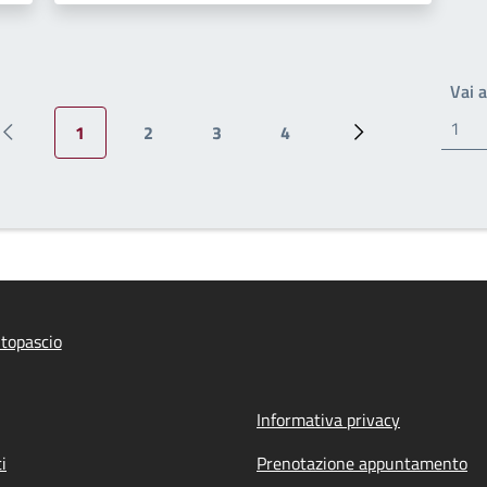
Vai 
1
2
3
4
Pagina precedente
Pagina attuale
Pagina
Pagina
Pagina
Prossima pagina
topascio
Informativa privacy
i
Prenotazione appuntamento