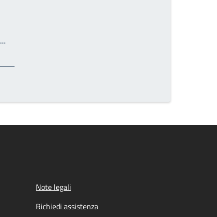
Write the page number you want to go to
a…
Note legali
Richiedi assistenza