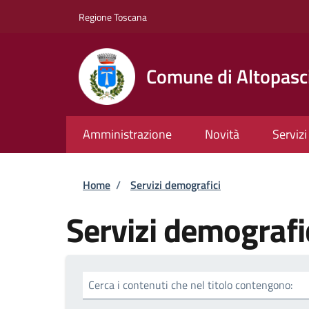
Salta al contenuto principale
Skip to footer content
Regione Toscana
Comune di Altopasc
Amministrazione
Novità
Servizi
Briciole di pane
Home
/
Servizi demografici
Servizi demografi
Cerca i contenuti che nel titolo contengono: