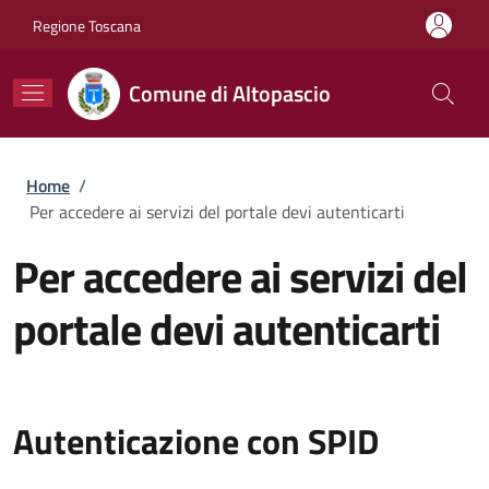
Salta al contenuto principale
Skip to footer content
Regione Toscana
Comune di Altopascio
Briciole di pane
Home
/
Per accedere ai servizi del portale devi autenticarti
Per accedere ai servizi del
portale devi autenticarti
Autenticazione con SPID