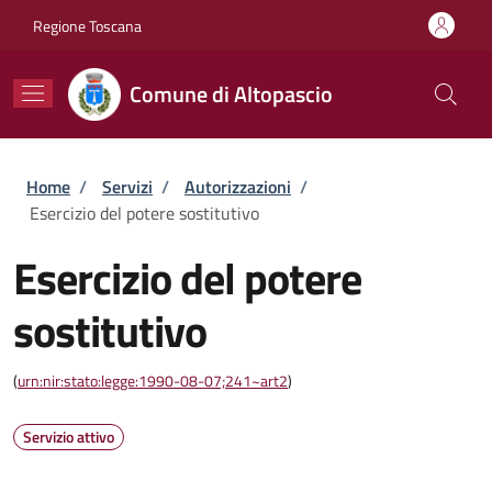
Salta al contenuto principale
Skip to footer content
Regione Toscana
Comune di Altopascio
Briciole di pane
Home
/
Servizi
/
Autorizzazioni
/
Esercizio del potere sostitutivo
Esercizio del potere
sostitutivo
(
urn:nir:stato:legge:1990-08-07;241~art2
)
Servizio attivo