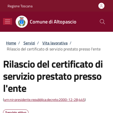
Salta al contenuto principale
Skip to footer content
Regione Toscana
Comune di Altopascio
Briciole di pane
Home
/
Servizi
/
Vita lavorativa
/
Rilascio del certificato di servizio prestato presso l'ente
Rilascio del certificato di
servizio prestato presso
l'ente
(
urn:nir:presidente.repubblica:decreto:2000-12-28;445
)
Servizio attivo