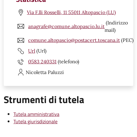
Via F.lli Rosselli, 11 55011 Altopascio (LU)
(Indirizzo
anagrafe@comune.altopascio.lu.it
mail)
comune.altopascio@postacert.toscana.it
(PEC)
Url
(Url)
0583 240331
(telefono)
Nicoletta
Paluzzi
Strumenti di tutela
Tutela amministrativa
Tutela giurisdizionale