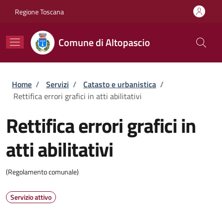
Salta al contenuto principale
Skip to footer content
Regione Toscana
Comune di Altopascio
Briciole di pane
Home
/
Servizi
/
Catasto e urbanistica
/
Rettifica errori grafici in atti abilitativi
Rettifica errori grafici in
atti abilitativi
(Regolamento comunale)
Servizio attivo