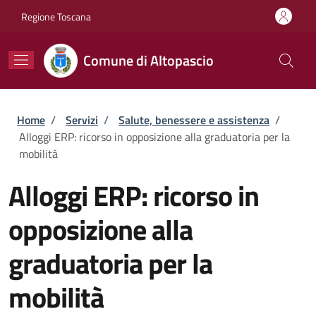
Salta al contenuto principale
Skip to footer content
Regione Toscana
Comune di Altopascio
Briciole di pane
Home
/
Servizi
/
Salute, benessere e assistenza
/
Alloggi ERP: ricorso in opposizione alla graduatoria per la
mobilità
Alloggi ERP: ricorso in
opposizione alla
graduatoria per la
mobilità