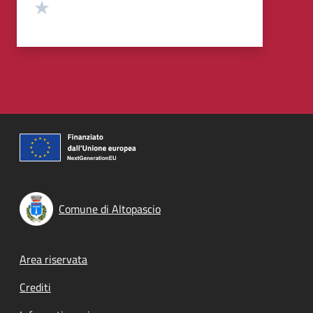
Valuta 1 stelle su 5
Comune di Altopascio
Footer menu
Area riservata
Crediti