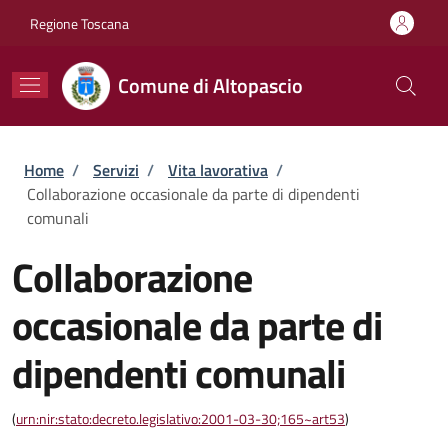
Salta al contenuto principale
Skip to footer content
Regione Toscana
Comune di Altopascio
Briciole di pane
Home
/
Servizi
/
Vita lavorativa
/
Collaborazione occasionale da parte di dipendenti
comunali
Collaborazione
occasionale da parte di
dipendenti comunali
(
urn:nir:stato:decreto.legislativo:2001-03-30;165~art53
)