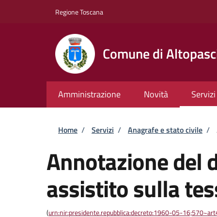
Salta al contenuto principale
Skip to footer content
Regione Toscana
Comune di Altopasc
Amministrazione
Novità
Servizi
Briciole di pane
Home
/
Servizi
/
Anagrafe e stato civile
/
Annotazione del di
assistito sulla te
(
urn:nir:presidente.repubblica:decreto:1960-05-16;570~ar