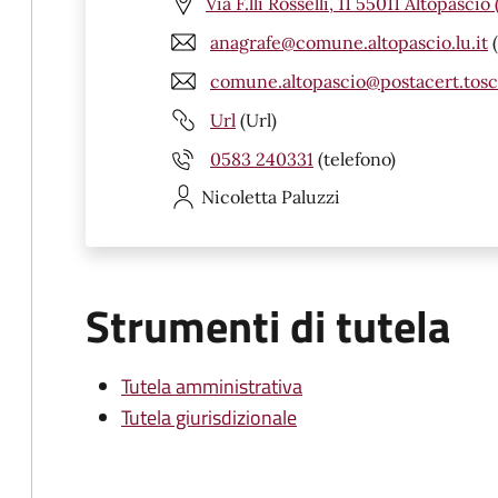
Via F.lli Rosselli, 11 55011 Altopascio
anagrafe@comune.altopascio.lu.it
(
comune.altopascio@postacert.tosc
Url
(Url)
0583 240331
(telefono)
Nicoletta
Paluzzi
Strumenti di tutela
Tutela amministrativa
Tutela giurisdizionale