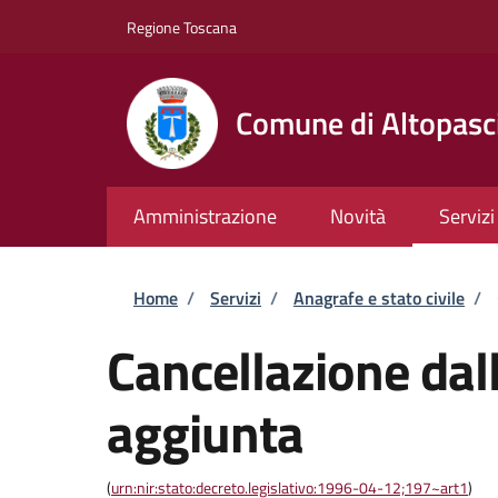
Salta al contenuto principale
Skip to footer content
Regione Toscana
Comune di Altopasc
Amministrazione
Novità
Servizi
Briciole di pane
Home
/
Servizi
/
Anagrafe e stato civile
/
Cancellazione dall
aggiunta
(
urn:nir:stato:decreto.legislativo:1996-04-12;197~art1
)