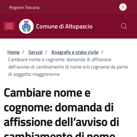
Salta al contenuto principale
Skip to footer content
Regione Toscana
Comune di Altopascio
Briciole di pane
Home
/
Servizi
/
Anagrafe e stato civile
/
Cambiare nome e cognome: domanda di affissione
dell’avviso di cambiamento di nome e/o cognome da parte
di soggetto maggiorenne
Cambiare nome e
cognome: domanda di
affissione dell’avviso di
cambiamento di nome