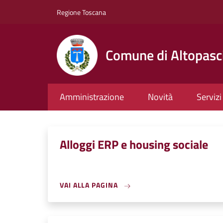
Salta al contenuto principale
Skip to footer content
Regione Toscana
Comune di Altopasc
Amministrazione
Novità
Servizi
Alloggi ERP e housing sociale
VAI ALLA PAGINA