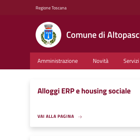
Salta al contenuto principale
Skip to footer content
Regione Toscana
Comune di Altopasc
Amministrazione
Novità
Servizi
Alloggi ERP e housing sociale
VAI ALLA PAGINA